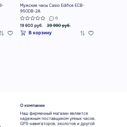
B-
Мужские часы Casio Edifice ECB-
Мужские часы
950DB-2A
1A
0
19 600 руб.
39 990 руб.
19 990 руб.
В корзину
В корз
О компании
Наш фирменный магазин является
надежным поставщиком умных часов,
GPS-навигаторов, эхолотов и другой
е