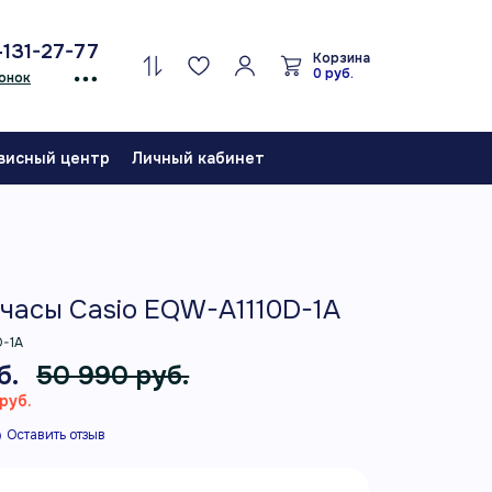
-131-27-77
Корзина
0 руб.
онок
висный центр
Личный кабинет
часы Casio EQW-A1110D-1A
D-1A
б.
50 990 руб.
руб.
Оставить отзыв