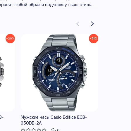
красят любой образ и подчеркнут ваш стиль.
−20%
−51%
B-
Мужские часы Casio Edifice ECB-
Мужские часы
950DB-2A
1A
0