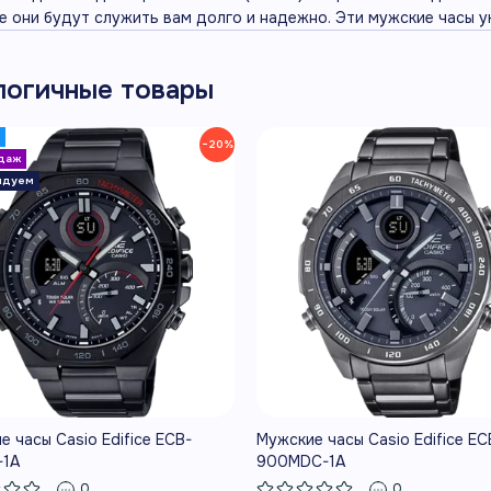
te они будут служить вам долго и надежно. Эти мужские часы у
логичные товары
−20%
е часы Casio Edifice ECB-
Мужские часы Casio Edifice EC
-1A
900MDC-1A
0
0