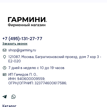
every swing.
As your game improves, so will your data. The sensors
automatically keep up with you.
+7 (495)-131-27-77
Заказать звонок
After securing sensors to your clubs and pairing them, you’re all
set to go. No need to continue to scan for pairing prior to each
shop@garminy.ru
shot.
121087, Москва, Багратионовский проезд, дом 7 кор 3 -
Е2-020
7 дней в неделю с 10 до 19 часов
ИП Гамидов П. О.,
ИНН: 940600009559;
ОГРН/ОГРНИП: 323774600617586;
Каталог