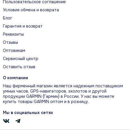
Пользовательское соглашение
PAIR TO WATCH
Have a compatible Garmin golf watch? Pair it to your sensors,
Условия обмена и возврата
and every time you reach for a club with an Approach CT10,
Блог
you’ll get the stats on your wrist.
Гарантия и возврат
MORE STATS
1
Реквизиты
Pair with the Garmin Golf™ app
for strokes gained analysis, to
participate in leaderboards and tournaments, and to gain more
Отзывы
data about your game.
Оптовикам
PLAY ROUND AFTER ROUND
Сервисный центр
An ingenious automatic on/off feature helps provide battery
life of up to 4 years. When it’s time to replace batteries, you
Оставить отзыв
can easily do it yourself.
О компании
Наш фирменный магазин является надежным поставщиком
умных часов, GPS-навигаторов, эхолотов и другой
продукции GARMIN (Гармин) в России. У нас вы можете
купить товары GARMIN оптом и в розницу.
Мы в социальных сетях