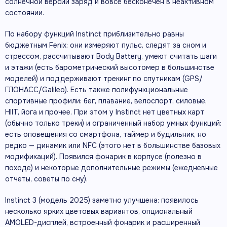
солнечной версии заряд и вовсе бесконечен в неактивном
состоянии.
По набору функций Instinct приблизительно равны
бюджетным Fenix: они измеряют пульс, следят за сном и
стрессом, рассчитывают Body Battery, умеют считать шаги
и этажи (есть барометрический высотомер в большинстве
моделей) и поддерживают трекинг по спутникам (GPS/
ГЛОНАСС/Galileo). Есть также полифункциональные
спортивные профили: бег, плавание, велоспорт, силовые,
HIIT, йога и прочее. При этом у Instinct нет цветных карт
(обычно только треки) и ограниченный набор умных функций:
есть оповещения со смартфона, таймер и будильник, но
редко — динамик или NFC (этого нет в большинстве базовых
модификаций). Появился фонарик в корпусе (полезно в
походе) и некоторые дополнительные режимы (ежедневные
отчеты, советы по сну).
Instinct 3 (модель 2025) заметно улучшена: появилось
несколько ярких цветовых вариантов, опциональный
AMOLED-дисплей, встроенный фонарик и расширенный