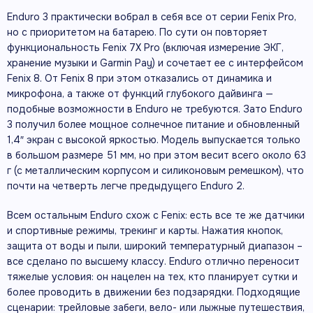
Enduro 3 практически вобрал в себя все от серии Fenix Pro,
но с приоритетом на батарею. По сути он повторяет
функциональность Fenix 7X Pro (включая измерение ЭКГ,
хранение музыки и Garmin Pay) и сочетает ее с интерфейсом
Fenix 8. От Fenix 8 при этом отказались от динамика и
микрофона, а также от функций глубокого дайвинга —
подобные возможности в Enduro не требуются. Зато Enduro
3 получил более мощное солнечное питание и обновленный
1,4″ экран с высокой яркостью. Модель выпускается только
в большом размере 51 мм, но при этом весит всего около 63
г (с металлическим корпусом и силиконовым ремешком), что
почти на четверть легче предыдущего Enduro 2.
Всем остальным Enduro схож с Fenix: есть все те же датчики
и спортивные режимы, трекинг и карты. Нажатия кнопок,
защита от воды и пыли, широкий температурный диапазон –
все сделано по высшему классу. Enduro отлично переносит
тяжелые условия: он нацелен на тех, кто планирует сутки и
более проводить в движении без подзарядки. Подходящие
сценарии: трейловые забеги, вело- или лыжные путешествия,