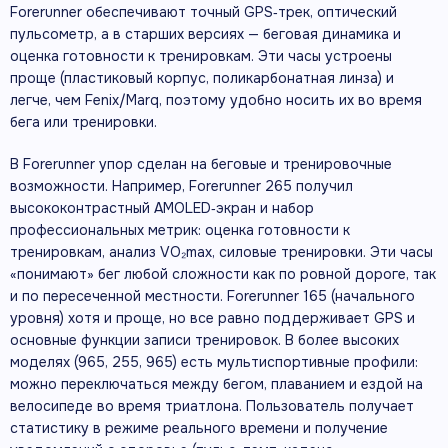
Forerunner обеспечивают точный GPS‑трек, оптический
пульсометр, а в старших версиях — беговая динамика и
оценка готовности к тренировкам. Эти часы устроены
проще (пластиковый корпус, поликарбонатная линза) и
легче, чем Fenix/Marq, поэтому удобно носить их во время
бега или тренировки.
В Forerunner упор сделан на беговые и тренировочные
возможности. Например, Forerunner 265 получил
высококонтрастный AMOLED‑экран и набор
профессиональных метрик: оценка готовности к
тренировкам, анализ VO₂max, силовые тренировки. Эти часы
«понимают» бег любой сложности как по ровной дороге, так
и по пересеченной местности. Forerunner 165 (начального
уровня) хотя и проще, но все равно поддерживает GPS и
основные функции записи тренировок. В более высоких
моделях (965, 255, 965) есть мультиспортивные профили:
можно переключаться между бегом, плаванием и ездой на
велосипеде во время триатлона. Пользователь получает
статистику в режиме реального времени и получение