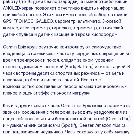
работу (до 16 дней без подзарядки), а низкопотребляющий
AMOLED‑экран позволяет отчетливо видеть информацию
при любой погоде. Эти часы имеют полный набор датчиков:
GPS, ГЛОНАСС, GALILEO, барометр, альтиметр, 3‑осевой
компас, акселерометр, гироскоп, термометр, оптический
датчик пульса и датчик насыщения крови кислородом.
Garmin Epix круглосуточно контролируют самочувствие
владельца: отслеживают частоту сердечных сокращений во
время тренировок и покоя, следят за сном, уровнем
стресса, дыханием, энергией (Body Battery) и гидратацией. В
часах встроены десятки спортивных режимов — от бега и
плавания до йоги и силовых занятий. Все это с
возможностью составления персональных тренировочных
планов и оценки эффективности нагрузки.
Как и в других смарт‑часах Garmin, на Epix можно принимать
звонки и сообщения с телефона, выводить уведомления из
соцсетей, пользоваться бесконтактной оплатой (Garmin Pay)
и музыкальными сервисами (Spotify, Deezer, Amazon Music)
при подключении наушников. Часы сохраняют у себя музыку