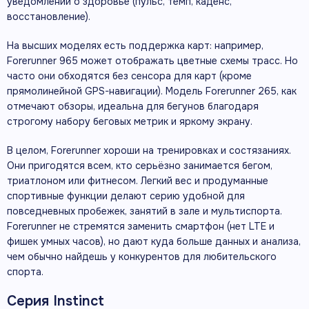
уведомлений о здоровье (пульс, темп, каденс,
восстановление).
На высших моделях есть поддержка карт: например,
Forerunner 965 может отображать цветные схемы трасс. Но
часто они обходятся без сенсора для карт (кроме
прямолинейной GPS-навигации). Модель Forerunner 265, как
отмечают обзоры, идеальна для бегунов благодаря
строгому набору беговых метрик и яркому экрану.
В целом, Forerunner хороши на тренировках и состязаниях.
Они пригодятся всем, кто серьёзно занимается бегом,
триатлоном или фитнесом. Легкий вес и продуманные
спортивные функции делают серию удобной для
повседневных пробежек, занятий в зале и мультиспорта.
Forerunner не стремятся заменить смартфон (нет LTE и
фишек умных часов), но дают куда больше данных и анализа,
чем обычно найдешь у конкурентов для любительского
спорта.
Серия Instinct