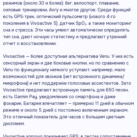
режимов (около 30 и более): бег, велоспорт, плавание,
силовые тренировки, йогу и многое другое. Среди функций
есть GPS‑трек, оптический пульсометр (нового 4‑го
поколения в Vivoactive 5), датчик SpO₂, а также мониторинг
сна и стресса. Эти часы умеют автоматически определять
тип сна, дают ночную статистику и предлагают утренний
отчет о восстановлении.
Vivoactive — более доступная альтернатива Venu. У них есть
сенсорный экран и две боковые кнопки, но по сравнению с
Venu по функционалу немного уступают: например, мало
возможностей для звонков (нет встроенного динамика/
микрофона) и нет поддержки голосовых ассистентов. Зато
Vivoactive предлагают встроенную память для 650 песен,
есть Garmin Pay, уведомления со смартфона и даже
фонарик. Батарея впечатляет — примерно 11 дней в обычном
режиме и около 5 дней с постоянно включенным экраном.
Это отличный показатель для часов с большим цветным
дисплеем.
Vivoactive хорошо показывает GPS: в тестах сопоставимые