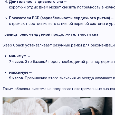
Длительность
дневного
сна
—
короткий
отдых
днём
может
снизить
потребность
в
ночн
Показатели
ВСР
(вариабельности
сердечного
ритма)
—
отражают
состояние
вегетативной
нервной
системы
и
ур
Границы
рекомендуемой
продолжительности
сна
Sleep
Coach
устанавливает
разумные
рамки
для
рекомендаци
минимум
—
7
часов.
Это
базовый
порог,
необходимый
для
поддержан
максимум
—
9
часов.
Превышение
этого
значения
не
всегда
улучшает
Таким
образом,
система
не
предлагает
экстремальные
значен