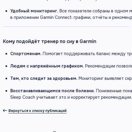
Удобный
мониторинг.
Все
показатели
собраны
в
одном
м
в
приложении
Garmin
Connect:
графики,
отчёты
и
рекомен
Кому
подойдёт
тренер
по
сну
в
Garmin
Спортсменам.
Помогает
поддерживать
баланс
между
тр
Людям
с
напряжённым
графиком.
Рекомендации
позвол
Тем,
кто
следит
за
здоровьем.
Мониторинг
выявляет
ск
Восстанавливающимся
после
болезни.
Пониженные
пок
Sleep
Coach
учитывает
это
и
корректирует
рекомендации.
Вернуться к списку публикаций