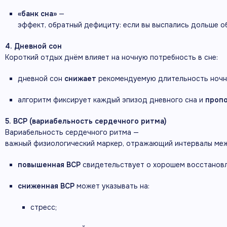
«банк
сна»
—
эффект,
обратный
дефициту:
если
вы
выспались
дольше
о
4.
Дневной
сон
Короткий
отдых
днём
влияет
на
ночную
потребность
в
сне:
дневной
сон
снижает
рекомендуемую
длительность
ночн
алгоритм
фиксирует
каждый
эпизод
дневного
сна
и
проп
5.
ВСР
(вариабельность
сердечного
ритма)
Вариабельность
сердечного
ритма
—
важный
физиологический
маркер,
отражающий
интервалы
ме
повышенная
ВСР
свидетельствует
о
хорошем
восстанов
сниженная
ВСР
может
указывать
на:
стресс;