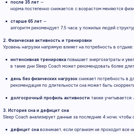
после
35
лет
—
норма
постепенно
снижается:
с
возрастом
меняются
физ
старше
65
лет
—
алгоритм
рекомендует
7,5
часа:
у
пожилых
людей
структу
2.
Физическая
активность
и
тренировки
Уровень
нагрузки
напрямую
влияет
на
потребность
в
отдыхе:
интенсивная
тренировка
повышает
энергозатраты
и
уве
в
такие
дни
Sleep
Coach
может
рекомендовать
более
дли
день
без
физических
нагрузок
снижает
потребность
в
д
рекомендация
по
длительности
сна
может
быть
скоррект
долгосрочный
профиль
активности
также
учитывается:
3.
История
сна
и
дефицит
сна
Sleep
Coach
анализирует
данные
за
последние
4
ночи,
чтобы
дефицит
сна
возникает,
если
организм
не
проходит
все
н