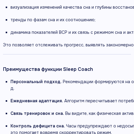
визуализация
изменений
качества
сна
и
глубины
восстанов
тренды
по
фазам
сна
и
их
соотношению;
динамика
показателей
ВСР
и
их
связь
с
режимом
сна
и
акт
Это
позволяет
отслеживать
прогресс,
выявлять
закономерно
Преимущества
функции
Sleep
Coach
Персональный
подход.
Рекомендации
формируются
на
о
д.
Ежедневная
адаптация.
Алгоритм
пересчитывает
потреб
Связь
тренировок
и
сна.
Вы
видите,
как
физическая
актив
Контроль
дефицита
сна.
Часы
предупреждают
о
недосы
это
помогает
вовремя
скорректировать
режим.