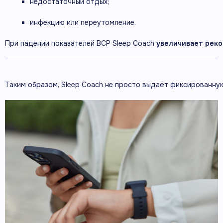
недостаточный
отдых;
инфекцию
или
переутомление.
При
падении
показателей
ВСР
Sleep
Coach
увеличивает
рек
Таким
образом,
Sleep
Coach
не
просто
выдаёт
фиксированну