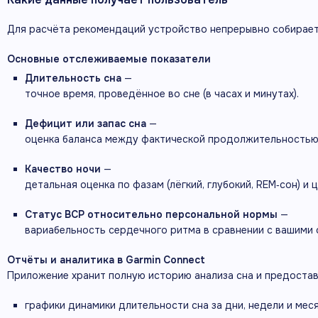
Для
расчёта
рекомендаций
устройство
непрерывно
собирае
Основные
отслеживаемые
показатели
Длительность
сна
—
точное
время,
проведённое
во
сне
(в
часах
и
минутах).
Дефицит
или
запас
сна
—
оценка
баланса
между
фактической
продолжительность
Качество
ночи
—
детальная
оценка
по
фазам
(лёгкий,
глубокий,
REM‑сон)
и
ц
Статус
ВСР
относительно
персональной
нормы
—
вариабельность
сердечного
ритма
в
сравнении
с
вашими
Отчёты
и
аналитика
в
Garmin
Connect
Приложение
хранит
полную
историю
анализа
сна
и
предостав
графики
динамики
длительности
сна
за
дни,
недели
и
меся