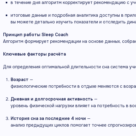
в
течение
дня
алгоритм
корректирует
рекомендацию
с
уч
итоговые
данные
и
подробная
аналитика
доступны
в
прил
вы
можете
детально
изучить
показатели
и
отследить
дин
Принцип
работы
Sleep
Coach
Алгоритм
формирует
рекомендации
на
основе
данных,
собра
Ключевые
факторы
расчёта
Для
определения
оптимальной
длительности
сна
система
уч
Возраст
—
физиологические
потребности
в
отдыхе
меняются
с
возра
Дневная
и
долгосрочная
активность
—
уровень
физической
нагрузки
влияет
на
потребность
в
во
История
сна
за
последние
4
ночи
—
анализ
предыдущих
циклов
помогает
точнее
спрогнозиро