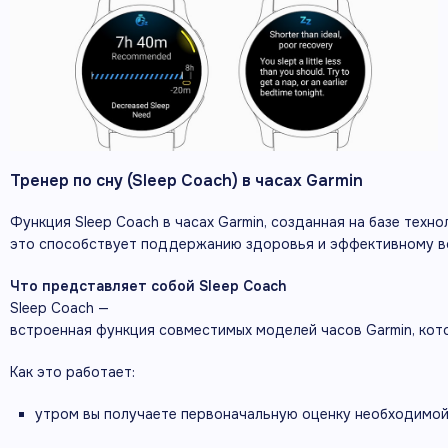
Тренер
по
сну
(Sleep
Coach)
в
часах
Garmin
Функция
Sleep
Coach
в
часах
Garmin,
созданная
на
базе
техно
это
способствует
поддержанию
здоровья
и
эффективному
в
Что
представляет
собой
Sleep
Coach
Sleep
Coach
—
встроенная
функция
совместимых
моделей
часов
Garmin,
кот
Как
это
работает:
утром
вы
получаете
первоначальную
оценку
необходимо