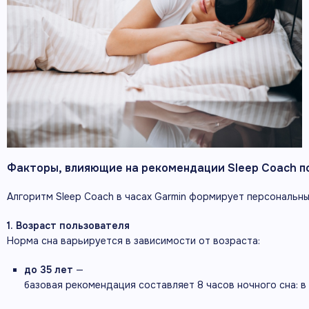
Факторы,
влияющие
на
рекомендации
Sleep
Coach
п
Алгоритм
Sleep
Coach
в
часах
Garmin
формирует
персональн
1.
Возраст
пользователя
Норма
сна
варьируется
в
зависимости
от
возраста:
до
35
лет
—
базовая
рекомендация
составляет
8
часов
ночного
сна:
в