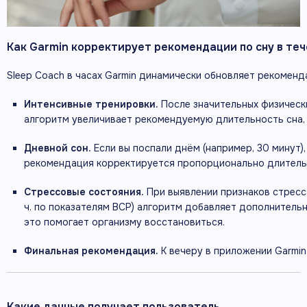
Как
Garmin
корректирует
рекомендации
по
сну
в
теч
Sleep
Coach
в
часах
Garmin
динамически
обновляет
рекоменд
Интенсивные
тренировки.
После
значительных
физическ
алгоритм
увеличивает
рекомендуемую
длительность
сна,
Дневной
сон.
Если
вы
поспали
днём
(например,
30
минут),
рекомендация
корректируется
пропорционально
длитель
Стрессовые
состояния.
При
выявлении
признаков
стресс
ч.
по
показателям
ВСР)
алгоритм
добавляет
дополнитель
это
помогает
организму
восстановиться.
Финальная
рекомендация.
К
вечеру
в
приложении
Garmin
Какие
данные
получает
пользователь